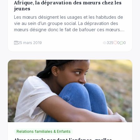
Afrique, la dépravation des mœurs chez les
jeunes
Les mœurs désignent les usages et les habitudes de
vie au sein d’un groupe social. La dépravation des
mœurs désigne donc le fait de bafouer ces mœurs.
De nos jours, un enfant peut chercher ce qu’il veut et
bien évidemment il finira par le trouver. J’ai pris
25 mars 2019
325
0
0
connaissance il y a quelques jours d’une vidéo qui
circule sur […]
Relations familiales & Enfants