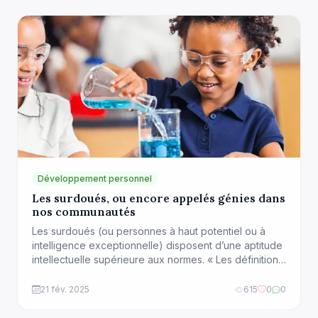
valeurs, racisme, discriminations, violences,
dépression et suicide. Ce qu’il est important […]
Développement personnel
Les surdoués, ou encore appelés génies dans
nos communautés
Les surdoués (ou personnes à haut potentiel ou à
intelligence exceptionnelle) disposent d’une aptitude
intellectuelle supérieure aux normes. « Les définitions
du haut potentiel varient selon les théories
psychologiques: du développement ou de
21 fév. 2025
615
0
0
l’intelligence (dont la théorie des intelligences
multiples). Il n’y a pas de consensus sur la définition.