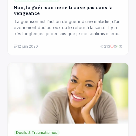
Non, la guérison ne se trouve pas dans la
vengeance
La guérison est l’action de guérir d’une maladie, d’un
événement douloureux ou le retour à la santé. Il y a
très longtemps, je pensais que je me sentirais mieux si
les personnes qui avaient brisé mon enfance allaient
en prison. Il y a très longtemps je pensais que je me
12 juin 2020
213
0
0
sentirais mieux et que je guérirais enfin le jour où je
[…]
Deuils & Traumatismes