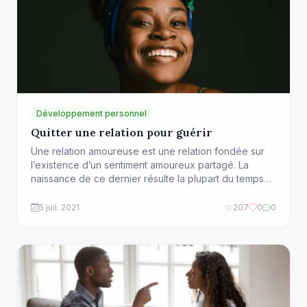
Développement personnel
Quitter une relation pour guérir
Une relation amoureuse est une relation fondée sur
l’existence d’un sentiment amoureux partagé. La
naissance de ce dernier résulte la plupart du temps
d’une découverte mutuelle et progressive à la suite
d’une rencontre. Elle résulte également de l’évolution
5 juil. 2021
207
0
0
d’une relation amicale ou plus rarement d’un coup de
foudre qui donne alors l’impression d’une très forte
[…]