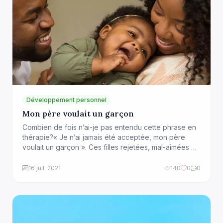
Développement personnel
Mon père voulait un garçon
Combien de fois n’ai-je pas entendu cette phrase en
thérapie?« Je n’ai jamais été acceptée, mon père
voulait un garçon ». Ces filles rejetées, mal-aimées et
parfois ignorées toute leur enfance pour avoir eu le
« malheur » de naître femmes. Certaines se sont
16 juil. 2021
140
0
0
renfermées sur soi et ont perdu confiance en elles,
d’autres ont renié […]