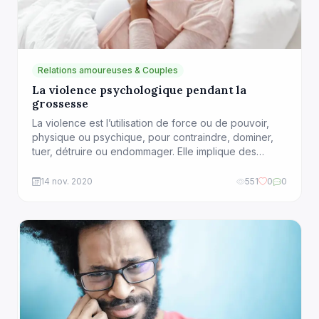
Relations amoureuses & Couples
La violence psychologique pendant la
grossesse
La violence est l’utilisation de force ou de pouvoir,
physique ou psychique, pour contraindre, dominer,
tuer, détruire ou endommager. Elle implique des
coups, des blessures, de la souffrance, ou encore la
destruction de biens humains ou d’éléments naturels.
14 nov. 2020
551
0
0
Selon l’OMS, la violence est l’utilisation intentionnelle
de la force physique, de menaces à l’encontre des
autres […]