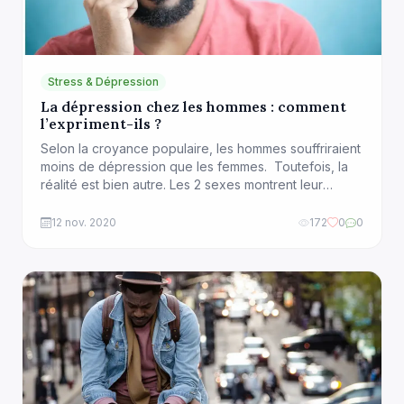
Stress & Dépression
La dépression chez les hommes : comment
l’expriment-ils ?
Selon la croyance populaire, les hommes souffriraient
moins de dépression que les femmes. Toutefois, la
réalité est bien autre. Les 2 sexes montrent leur
détresse tout simplement différemment. En
caricaturant, on pourrait dire que les femmes
12 nov. 2020
172
0
0
dépressives pleurent beaucoup et se sentent tristes,
alors que les hommes dépressifs sont irritables et
s’isolent. Toutefois, les recherches et […]