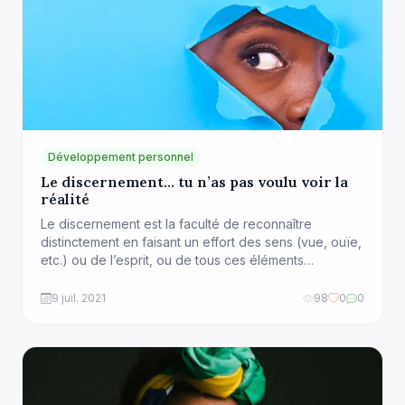
Développement personnel
Le discernement… tu n’as pas voulu voir la
réalité
Le discernement est la faculté de reconnaître
distinctement en faisant un effort des sens (vue, ouïe,
etc.) ou de l’esprit, ou de tous ces éléments
conjugués. Le discernement peut en première
approche se rapprocher de l’intuition. Cependant,
9 juil. 2021
98
0
0
l’intuition, qui est une prise de conscience immédiate
et individuelle, peut conduire à des erreurs
d’appréciation. L’une des […]