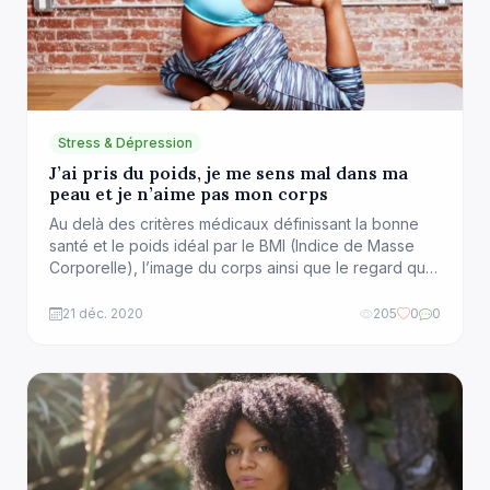
Stress & Dépression
J’ai pris du poids, je me sens mal dans ma
peau et je n’aime pas mon corps
Au delà des critères médicaux définissant la bonne
santé et le poids idéal par le BMI (Indice de Masse
Corporelle), l’image du corps ainsi que le regard que
nous posons sur nous-même est souvent influencé
par ce que nous considérons comme étant une
21 déc. 2020
205
0
0
norme. Certains ont une morphologie liée à des
facteurs génétiques, à des […]