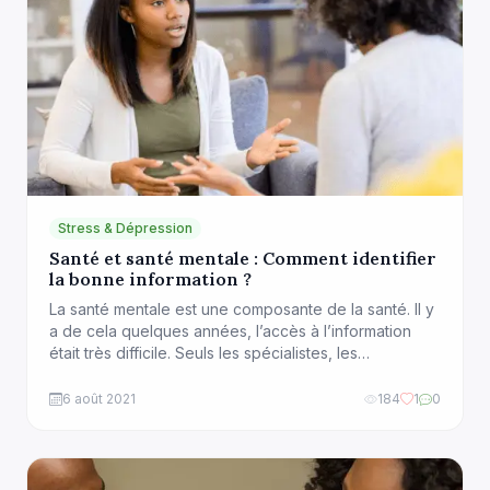
Stress & Dépression
Santé et santé mentale : Comment identifier
la bonne information ?
La santé mentale est une composante de la santé. Il y
a de cela quelques années, l’accès à l’information
était très difficile. Seuls les spécialistes, les
universités, les travaux de recherche, pouvaient
fournir des données probantes. Et plus ou moins
6 août 2021
184
1
0
actualisées sur les maladies et la guérison. Tout a
complètement changé avec l’avènement des
nouvelles […]