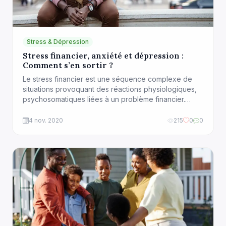
Stress & Dépression
Stress financier, anxiété et dépression :
Comment s’en sortir ?
Le stress financier est une séquence complexe de
situations provoquant des réactions physiologiques,
psychosomatiques liées à un problème financier.
Beaucoup de personnes se retrouvent dans
l’engrenage de l’endettement alors qu’elles ont un
4 nov. 2020
215
0
0
salaire qui pourrait leur permettre de vivre
correctement après avoir déduit leurs charges et
dépenses. L’une des raisons qui explique cette
situation est […]