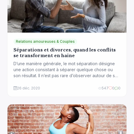
Relations amoureuses & Couples
Séparations et divorces, quand les conflits
se transforment en haine
D’une manière générale, le mot séparation désigne
une action consistant à séparer quelque chose ou
son résultat. Il n’est pas rare d’observer autour de soi
des séparations conflictuelles, des batailles juridiques
et des règlements de comptes qui vont au delà des
26 déc. 2020
547
0
0
années et perdurent malgré la fin de la relation. Les
situations où la décision […]