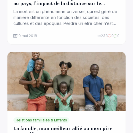
au pays, l’impact de la distance sur le
processus de deuil
La mort est un phénomène universel, qui est géré de
manière différente en fonction des sociétés, des
cultures et des époques. Perdre un être cher n’est
pourtant jamais facile à vivre, d’autant plus si nous
sommes absents, ou très loin. Le deuil en tant que
19 mai 2018
233
0
0
perte, a des répercussions à différents niveaux.
Répercussions économiques, sociales, identitaires.
[…]
Relations familiales & Enfants
La famille, mon meilleur allié ou mon pire