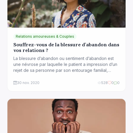
Relations amoureuses & Couples
Souffrez-vous de la blessure d’abandon dans
vos relations ?
La blessure d’abandon ou sentiment d’abandon est
une névrose par laquelle le patient a impression d’un
rejet de sa personne par son entourage familial,
professionnel, social ou amical. Tout au cours de
notre développement, nos parents, nos partenaires
30 nov. 2020
528
0
0
ou toute autre personne à laquelle nous étions
attachés nous ont blessé sans le vouloir. La plupart
[…]