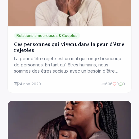
Relations amoureuses & Couples
Ces personnes qui vivent dans la peur d’être
rejetées
La peur d’être rejeté est un mal qui ronge beaucoup
de personnes. En tant qu’ êtres humains, nous
sommes des êtres sociaux avec un besoin d’être
connectés les uns aux autres, et de nous sentir
appartenir à un groupe. Ce besoin tire ses origines
24 nov. 2020
606
0
0
de notre histoire où la survie dépendait, et dépend
toujours, de […]