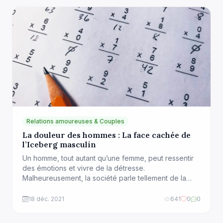
Néanmoins, un score égal ou supérieur à […]
Relations amoureuses & Couples
La douleur des hommes : La face cachée de
l’Iceberg masculin
Un homme, tout autant qu’une femme, peut ressentir
des émotions et vivre de la détresse.
Malheureusement, la société parle tellement de la
souffrance des femmes et des enfants, qu’on en
arrive presque à oublier celle des hommes qui les
18 déc. 2021
641
0
0
entourent. Il ne s’agit pas pour moi de comparer le
niveau de souffrance (ce qui serait […]