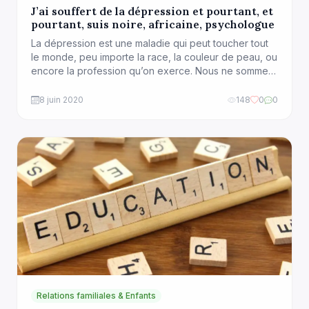
J’ai souffert de la dépression et pourtant, et
pourtant, suis noire, africaine, psychologue
La dépression est une maladie qui peut toucher tout
le monde, peu importe la race, la couleur de peau, ou
encore la profession qu’on exerce. Nous ne sommes
donc pas forcément à l’abri ou protégés. Non
seulement il existe plusieurs formes de dépression,
8 juin 2020
148
0
0
mais il existe également plusieurs causes. Vous vous
sentez triste, déprimé, désespéré […]
Relations familiales & Enfants