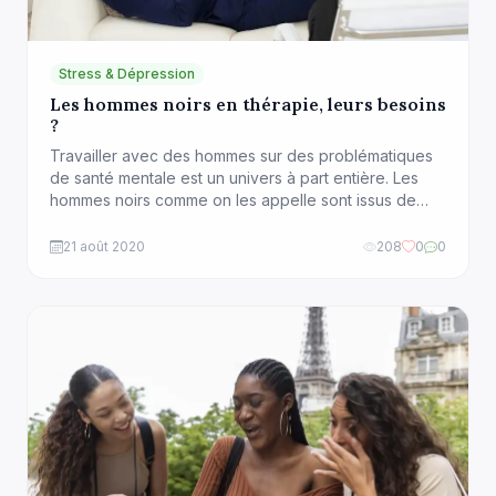
Stress & Dépression
Les hommes noirs en thérapie, leurs besoins
?
Travailler avec des hommes sur des problématiques
de santé mentale est un univers à part entière. Les
hommes noirs comme on les appelle sont issus de
différentes communautés. Une diversité culturelle et
socio-économique qui peut également peser de son
21 août 2020
208
0
0
poids sur le comportement face à la détresse et la
recherche de solutions. Bien que peu […]