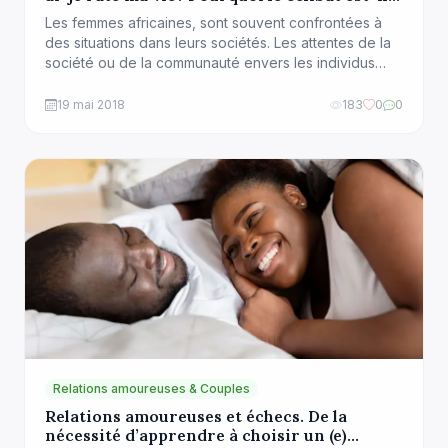
mal vécu ?
Les femmes africaines, sont souvent confrontées à
des situations dans leurs sociétés. Les attentes de la
société ou de la communauté envers les individus
notamment envers les femmes africaines qui la
composent sont fortement liées au contexte culturel
19 mai 2018
183
0
0
dans lequel ces derniers évoluent. L’Homme est le
produit de son environnement. Dans les cultures dites
“individualistes”, […]
Relations amoureuses & Couples
Relations amoureuses et échecs. De la
nécessité d’apprendre à choisir un (e)