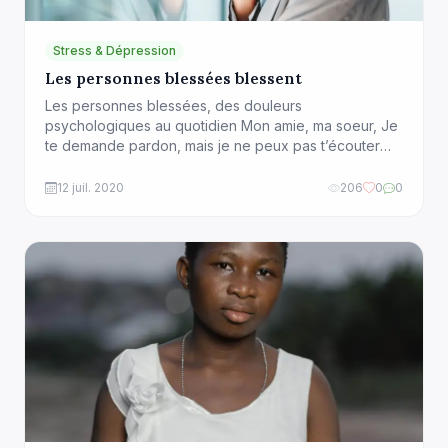
Stress & Dépression
Les personnes blessées blessent
Les personnes blessées, des douleurs
psychologiques au quotidien Mon amie, ma soeur, Je
te demande pardon, mais je ne peux pas t’écouter
avec bienveillance, Tu m’excuseras, si je suis toujours
en colère et agressive, Ne me rejettes pas, parce
12 juil. 2020
206
0
0
que je suis trop pessimiste et critique, je fais partie
des personnes blessées Je comprends bien […]