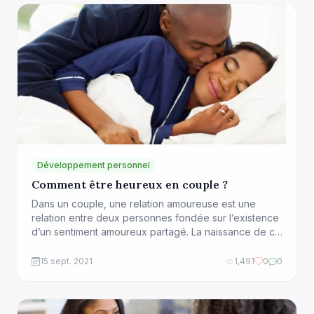
Développement personnel
Comment être heureux en couple ?
Dans un couple, une relation amoureuse est une
relation entre deux personnes fondée sur l’existence
d’un sentiment amoureux partagé. La naissance de ce
sentiment amoureux résulte la plupart du temps d’une
découverte mutuelle et progressive à la suite d’une
15 sept. 2021
1,491
0
0
rencontre. La leçon Selon une ancienne et belle
légende Sioux, pour qu’un couple perdure et soit […]