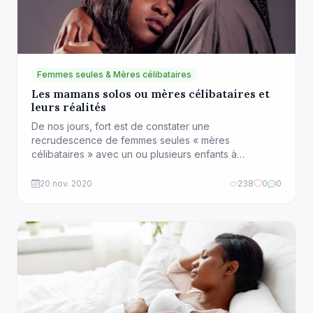
Femmes seules & Mères célibataires
Les mamans solos ou mères célibataires et
leurs réalités
De nos jours, fort est de constater une
recrudescence de femmes seules « mères
célibataires » avec un ou plusieurs enfants à
charge. Peu importe la communauté visée, de
nombreux enfants se retrouvent de plus en plus avec
20 nov. 2020
238
0
0
un seul parent au quotidien. Les causes en sont
multiples : les divorces, les séparations, les choix
unilatéraux (faire un […]