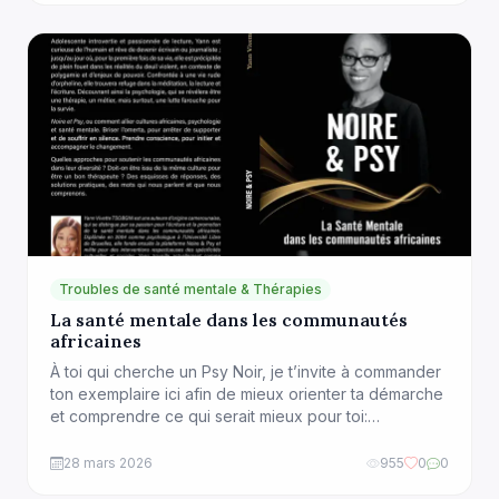
Troubles de santé mentale & Thérapies
La santé mentale dans les communautés
africaines
À toi qui cherche un Psy Noir, je t’invite à commander
ton exemplaire ici afin de mieux orienter ta démarche
et comprendre ce qui serait mieux pour toi:
https://amzn.eu/d/d5BEiuG Immigration, deuils,
problèmes de couple, difficultés de transmission
28 mars 2026
955
0
0
culturelle et d’éducation des enfants, perte de