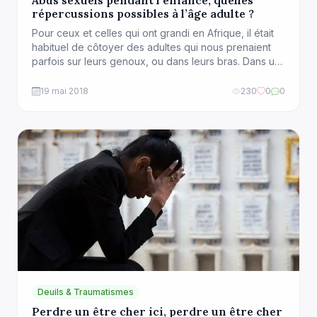
Abus sexuels pendant l’enfance, quelles
répercussions possibles à l’âge adulte ?
Pour ceux et celles qui ont grandi en Afrique, il était
habituel de côtoyer des adultes qui nous prenaient
parfois sur leurs genoux, ou dans leurs bras. Dans un
environnement communautaire, plusieurs personnes
gravitent en général autour des enfants; la famille
19 mai 2018
230
0
0
proche ou élargie (oncles, tantes, cousins, cousines),
les employés de maison, les voisins, ou […]
Deuils & Traumatismes
Perdre un être cher ici, perdre un être cher