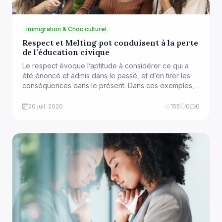
Immigration & Choc culturel
Respect et Melting pot conduisent à la perte
de l’éducation civique
Le respect évoque l’aptitude à considérer ce qui a
été énoncé et admis dans le passé, et d’en tirer les
conséquences dans le présent. Dans ces exemples, il
évoque l’aptitude à se remémorer le moment dans
lequel un être humain s’est engagé, respectivement,
20 juil. 2020
155
0
0
à tenir sa promesse, à satisfaire aux conditions du
contrat, ou à […]