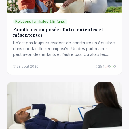
Relations familiales & Enfants
Famille recomposée : Entre ententes et
mésententes
Il n’est pas toujours évident de construire un équilibre
dans une famille recomposée. Un des partenaires
peut avoir des enfants et l’autre pas. Ou alors les
deux peuvent en avoir. Parmi les facteurs de
discorde qu’on retrouve dans ces familles, il y a la
28 août 2020
254
0
0
mésentente entre les enfants et leur beau-parent.
Bien qu’il existe des enfants […]