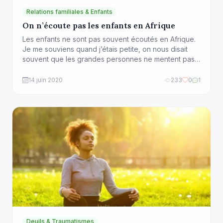
Relations familiales & Enfants
On n’écoute pas les enfants en Afrique
Les enfants ne sont pas souvent écoutés en Afrique.
Je me souviens quand j’étais petite, on nous disait
souvent que les grandes personnes ne mentent pas.
Qu’on n’a pas le droit de leur répondre ou de les
contredire parce qu’elles ont toujours raison et
14 juin 2020
233
0
1
surtout par RESPECT. Beaucoup d’enfants avaient
peur des adultes et n’osaient […]
Deuils & Traumatismes