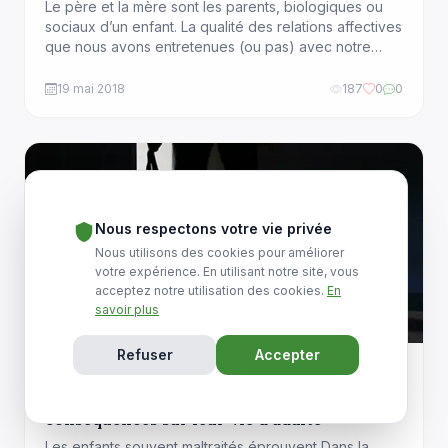
Le père et la mère sont les parents, biologiques ou
sociaux d’un enfant. La qualité des relations affectives
que nous avons entretenues (ou pas) avec notre
père ou mère constitue avec le temps, l’empreinte qui
influencera nos choix amoureux et notre
19 mai 2018
187
0
0
comportement relationnel une fois devenus adultes.
Les conflits non résolus, les émotions réprimées,la
rancune, […]
Nous respectons votre vie privée
Nous utilisons des cookies pour améliorer
votre expérience. En utilisant notre site, vous
acceptez notre utilisation des cookies.
En
savoir plus
Refuser
Accepter
Relations familiales & Enfants
Enfants maltraités, battus et humiliés, les
conséquences sur leur vie d’adulte
Les enfants souvent maltraités éprouvent Dans la