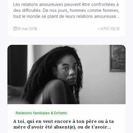
partenaire et à gérer une relation de couple
Les relations amoureuses peuvent être confrontées à
des difficultés. De nos jours, hommes comme femmes,
tout le monde se plaint de leurs relations amoureuses.
Il semblerait qu’il soit devenu difficile de trouver un(e)
partenaire avec qui construire sa vie. Et quand bien
19 mai 2018
470
0
0
même on réussit à se mettre en couple, les plaintes
continuent à fuser […]
Relations familiales & Enfants
A toi, qui en veut encore à ton père ou à ta
mère d’avoir été absent(e), ou de t’avoir
blessé(e)