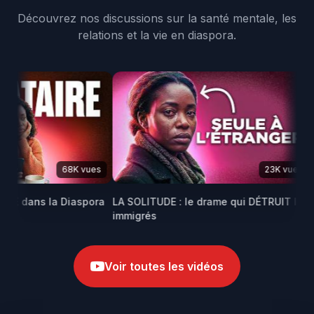
Découvrez nos discussions sur la santé mentale, les
relations et la vie en diaspora.
68K vues
23K vues
E dans la Diaspora
LA SOLITUDE : le drame qui DÉTRUIT les
Ma
immigrés
afr
Voir toutes les vidéos