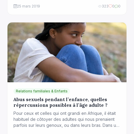
bien évidemment il finira par le trouver. J’ai pris
25 mars 2019
323
0
0
connaissance il y a quelques jours d’une vidéo qui
circule sur […]
Relations familiales & Enfants
Abus sexuels pendant l’enfance, quelles
répercussions possibles à l’âge adulte ?
Pour ceux et celles qui ont grandi en Afrique, il était
habituel de côtoyer des adultes qui nous prenaient
parfois sur leurs genoux, ou dans leurs bras. Dans un
environnement communautaire, plusieurs personnes