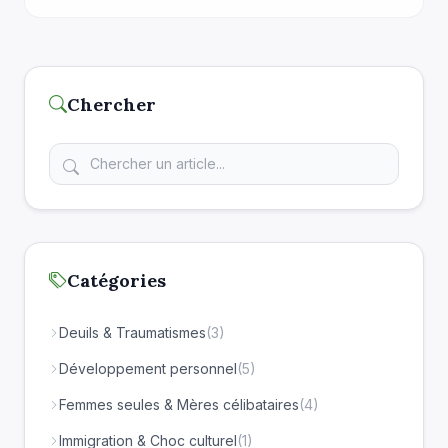
ces punitions. L’éducation étant souvent collective, les
frères, sœurs, cousins et cousines plus âgé(e)s, ainsi
[…]
Chercher
Catégories
Deuils & Traumatismes
(3)
Développement personnel
(5)
Femmes seules & Mères célibataires
(4)
Immigration & Choc culturel
(1)