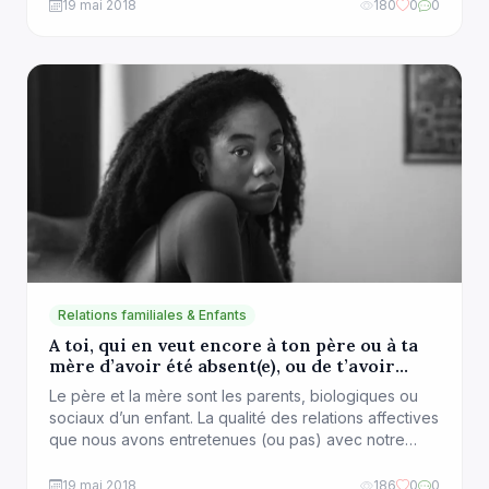
conséquent, la famille dont nous sommes issus
19 mai 2018
180
0
0
détermine nos origines. En tant que premier lieu de
socialisation, de transmission et d’apprentissage,
elle joue un rôle important […]
Relations familiales & Enfants
A toi, qui en veut encore à ton père ou à ta
mère d’avoir été absent(e), ou de t’avoir
blessé(e)
Le père et la mère sont les parents, biologiques ou
sociaux d’un enfant. La qualité des relations affectives
que nous avons entretenues (ou pas) avec notre
père ou mère constitue avec le temps, l’empreinte qui
influencera nos choix amoureux et notre
19 mai 2018
186
0
0