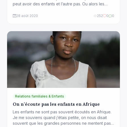
peut avoir des enfants et l’autre pas. Ou alors les
deux peuvent en avoir. Parmi les facteurs de
discorde qu’on retrouve dans ces familles, il y a la
28 août 2020
252
0
0
mésentente entre les enfants et leur beau-parent.
Bien qu’il existe des enfants […]
Relations familiales & Enfants
On n’écoute pas les enfants en Afrique
Les enfants ne sont pas souvent écoutés en Afrique.
Je me souviens quand j’étais petite, on nous disait
souvent que les grandes personnes ne mentent pas.