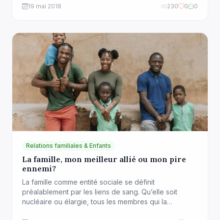
gravitent en général autour des enfants; la famille
19 mai 2018
230
0
0
proche ou élargie (oncles, tantes, cousins, cousines),
les employés de maison, les voisins, ou […]
Relations familiales & Enfants
La famille, mon meilleur allié ou mon pire
ennemi?
La famille comme entité sociale se définit
préalablement par les liens de sang. Qu’elle soit
nucléaire ou élargie, tous les membres qui la
composent partagent un lien de parenté. Par