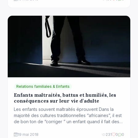
comportement relationnel une fois devenus adultes.
Les conflits non résolus, les émotions réprimées,la
rancune, […]
Relations familiales & Enfants
Enfants maltraités, battus et humiliés, les
conséquences sur leur vie d’adulte
Les enfants souvent maltraités éprouvent Dans la
majorité des cultures traditionnelles “africaines”, il est
de bon ton de “corriger ” un enfant quand il fait des
bêtises ou s’avère désobéissant.Toutefois, les
parents ne sont pas toujours les seuls à administrer
19 mai 2018
231
0
0