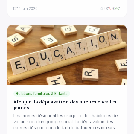
Qu’on n’a pas le droit de leur répondre ou de les
contredire parce qu’elles ont toujours raison et
14 juin 2020
231
0
1
surtout par RESPECT. Beaucoup d’enfants avaient
peur des adultes et n’osaient […]
Relations familiales & Enfants
Afrique, la dépravation des mœurs chez les
jeunes
Les mœurs désignent les usages et les habitudes de
vie au sein d’un groupe social. La dépravation des
mœurs désigne donc le fait de bafouer ces mœurs.
De nos jours, un enfant peut chercher ce qu’il veut et