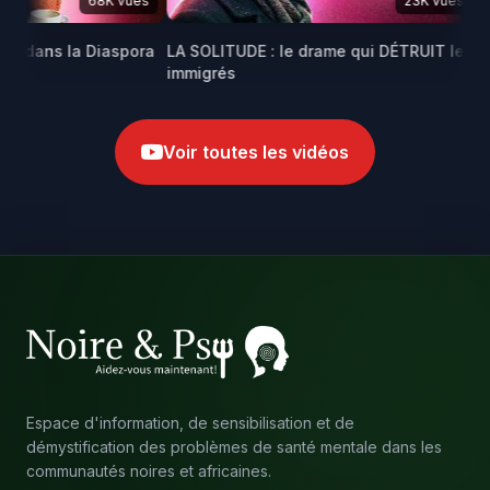
68K vues
23K vues
E dans la Diaspora
LA SOLITUDE : le drame qui DÉTRUIT les
Mar
immigrés
afr
Voir toutes les vidéos
Espace d'information, de sensibilisation et de
démystification des problèmes de santé mentale dans les
communautés noires et africaines.