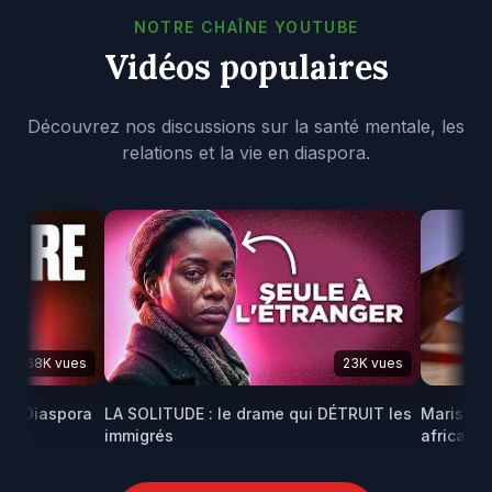
NOTRE CHAÎNE YOUTUBE
Vidéos populaires
Découvrez nos discussions sur la santé mentale, les
relations et la vie en diaspora.
68K vues
23K vues
Diaspora
LA SOLITUDE : le drame qui DÉTRUIT les
Maris FANTÔ
immigrés
africains