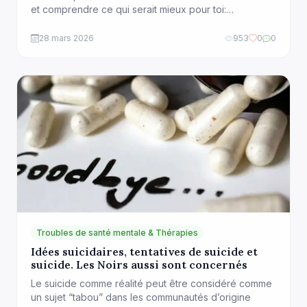
et comprendre ce qui serait mieux pour toi:
https://amzn.eu/d/d5BEiuG Immigration, deuils,
problèmes de couple, difficultés de transmission
28 mars 2026
953
0
0
culturelle et d’éducation des enfants, perte de
valeurs, racisme, discriminations, violences,
dépression et suicide. Ce qu’il est important […]
Troubles de santé mentale & Thérapies
Idées suicidaires, tentatives de suicide et
suicide. Les Noirs aussi sont concernés
Le suicide comme réalité peut être considéré comme
un sujet “tabou” dans les communautés d’origine