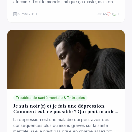
africaine. Tout le monde sait que ça existe, mais on
n’en parle pas ou alors très peu. Quand bien même
nous apprenons qu’une personne s’est donnée la
19 mai 2018
145
0
0
mort, nous sommes surpris d’apprendre que cette
personne était d’origine africaine. Il est […]
Troubles de santé mentale & Thérapies
Je suis noir(e) et je fais une dépression.
Comment est-ce possible ? Qui peut m’aider
?
La dépression est une maladie qui peut avoir des
conséquences plus ou moins graves sur la santé
mentale, si elle n’est pas prise en charge assez tôt. Il