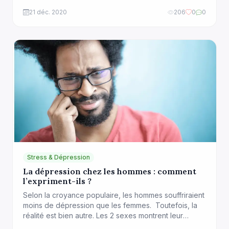
nous posons sur nous-même est souvent influencé
par ce que nous considérons comme étant une
21 déc. 2020
206
0
0
norme. Certains ont une morphologie liée à des
facteurs génétiques, à des […]
Stress & Dépression
La dépression chez les hommes : comment
l’expriment-ils ?
Selon la croyance populaire, les hommes souffriraient
moins de dépression que les femmes. Toutefois, la
réalité est bien autre. Les 2 sexes montrent leur
détresse tout simplement différemment. En