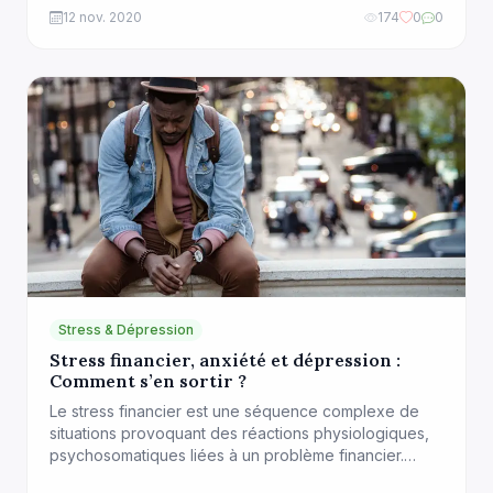
caricaturant, on pourrait dire que les femmes
12 nov. 2020
174
0
0
dépressives pleurent beaucoup et se sentent tristes,
alors que les hommes dépressifs sont irritables et
s’isolent. Toutefois, les recherches et […]
Stress & Dépression
Stress financier, anxiété et dépression :
Comment s’en sortir ?
Le stress financier est une séquence complexe de
situations provoquant des réactions physiologiques,
psychosomatiques liées à un problème financier.
Beaucoup de personnes se retrouvent dans