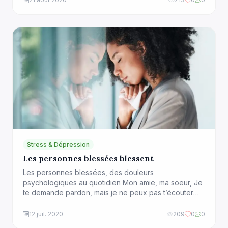
poids sur le comportement face à la détresse et la
recherche de solutions. Bien que peu […]
Stress & Dépression
Les personnes blessées blessent
Les personnes blessées, des douleurs
psychologiques au quotidien Mon amie, ma soeur, Je
te demande pardon, mais je ne peux pas t’écouter
avec bienveillance, Tu m’excuseras, si je suis toujours
en colère et agressive, Ne me rejettes pas, parce
12 juil. 2020
209
0
0
que je suis trop pessimiste et critique, je fais partie