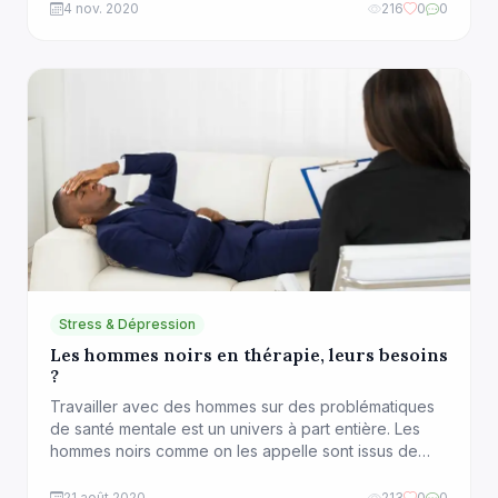
l’engrenage de l’endettement alors qu’elles ont un
4 nov. 2020
216
0
0
salaire qui pourrait leur permettre de vivre
correctement après avoir déduit leurs charges et
dépenses. L’une des raisons qui explique cette
situation est […]
Stress & Dépression
Les hommes noirs en thérapie, leurs besoins
?
Travailler avec des hommes sur des problématiques
de santé mentale est un univers à part entière. Les
hommes noirs comme on les appelle sont issus de
différentes communautés. Une diversité culturelle et
socio-économique qui peut également peser de son
21 août 2020
213
0
0