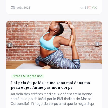
universités, les travaux de recherche, pouvaient
fournir des données probantes. Et plus ou moins
6 août 2021
184
1
0
actualisées sur les maladies et la guérison. Tout a
complètement changé avec l’avènement des
nouvelles […]
Stress & Dépression
J’ai pris du poids, je me sens mal dans ma
peau et je n’aime pas mon corps
Au delà des critères médicaux définissant la bonne
santé et le poids idéal par le BMI (Indice de Masse
Corporelle), l’image du corps ainsi que le regard que