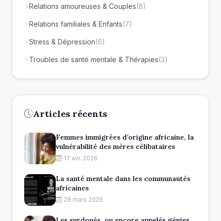
Relations amoureuses & Couples
(8)
Relations familiales & Enfants
(7)
Stress & Dépression
(6)
Troubles de santé mentale & Thérapies
(3)
Articles récents
Femmes immigrées d’origine africaine, la
vulnérabilité des mères célibataires
17 avr. 2026
La santé mentale dans les communautés
africaines
28 mars 2026
Les surdoués, ou encore appelés génies