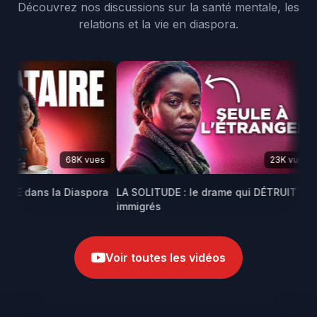
Découvrez nos discussions sur la santé mentale, les
relations et la vie en diaspora.
68K vues
23K vues
GE dans la Diaspora
LA SOLITUDE : le drame qui DÉTRUIT les
Ma
immigrés
af
Voir toutes les vidéos