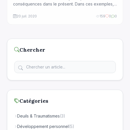
conséquences dans le présent. Dans ces exemples, il
évoque l’aptitude à se remémorer le moment dans
lequel un être humain s’est engagé, respectivement,
20 juil. 2020
159
0
0
à tenir sa promesse, à satisfaire aux conditions du
contrat, ou à […]
Chercher
Catégories
Deuils & Traumatismes
(3)
Développement personnel
(5)