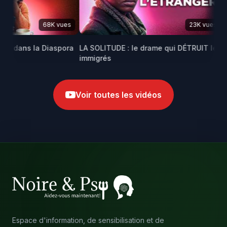
68K vues
23K vues
GE dans la Diaspora
LA SOLITUDE : le drame qui DÉTRUIT les
Ma
immigrés
af
Voir toutes les vidéos
Espace d'information, de sensibilisation et de