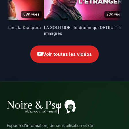
68K vues
23K vues
E dans la Diaspora
LA SOLITUDE : le drame qui DÉTRUIT les
Mar
immigrés
afri
Voir toutes les vidéos
Espace d'information, de sensibilisation et de