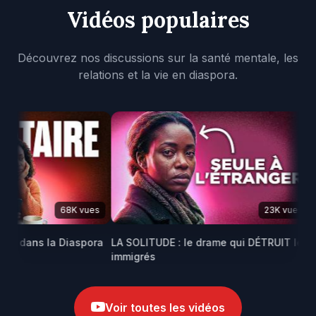
Vidéos populaires
Découvrez nos discussions sur la santé mentale, les
relations et la vie en diaspora.
68K vues
23K vues
E dans la Diaspora
LA SOLITUDE : le drame qui DÉTRUIT les
Ma
immigrés
afr
Voir toutes les vidéos