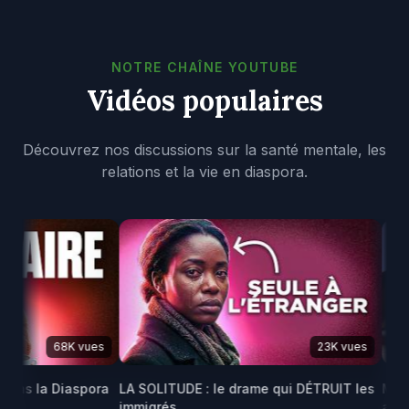
NOTRE CHAÎNE YOUTUBE
Vidéos populaires
Découvrez nos discussions sur la santé mentale, les
relations et la vie en diaspora.
68K vues
23K vues
s la Diaspora
LA SOLITUDE : le drame qui DÉTRUIT les
Maris F
immigrés
africain