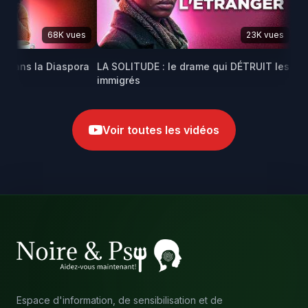
68K vues
23K vues
dans la Diaspora
LA SOLITUDE : le drame qui DÉTRUIT les
Mari
immigrés
afric
Voir toutes les vidéos
Espace d'information, de sensibilisation et de