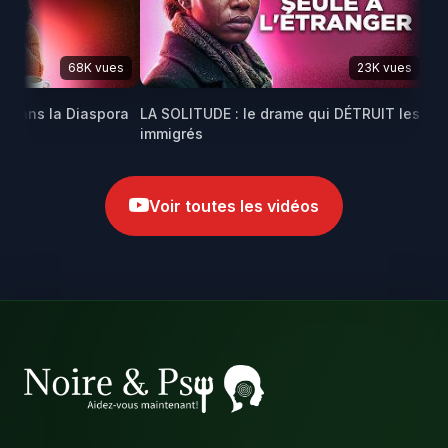
68K vues
23K vues
ans la Diaspora
LA SOLITUDE : le drame qui DÉTRUIT les
Maris
immigrés
africa
Voir toutes les vidéos