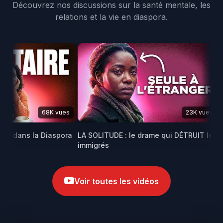
Découvrez nos discussions sur la santé mentale, les
relations et la vie en diaspora.
68K vues
23K vues
GE dans la Diaspora
LA SOLITUDE : le drame qui DÉTRUIT les
Ma
immigrés
af
Voir toutes les vidéos