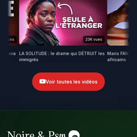
vues
23K vues
pora
LA SOLITUDE : le drame qui DÉTRUIT les
Maris FANTÔMES 
immigrés
africains
Voir toutes les vidéos