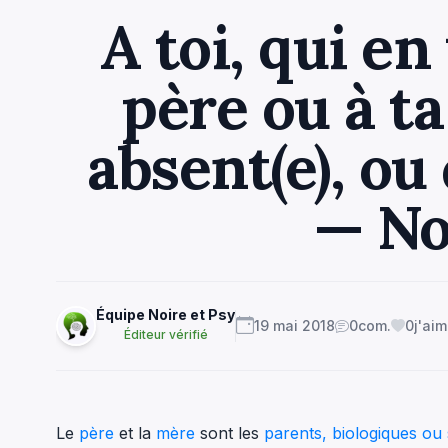
A toi, qui en
père ou à ta
absent(e), ou 
— No
Équipe Noire et Psy
19 mai 2018
0
com.
0
j'ai
Éditeur vérifié
Le
père
et la
mère
sont les
parents, biologiques ou 