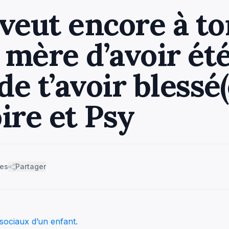
 veut encore à t
 mère d’avoir ét
de t’avoir blessé(
ire et Psy
mes
Partager
sociaux d’un enfant.