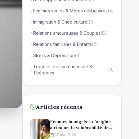
Femmes seules & Mères célibataires
(4)
Immigration & Choc culturel
(1)
Relations amoureuses & Couples
(8)
Relations familiales & Enfants
(7)
Stress & Dépression
(6)
Troubles de santé mentale &
(3)
Thérapies
Articles récents
Femmes immigrées d’origine
africaine, la vulnérabilité des
mères célibataires
17 avr. 2026