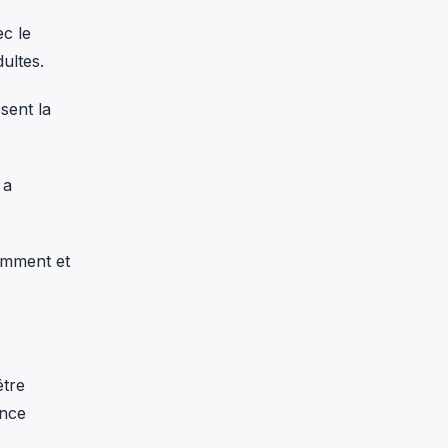
ec le
ultes.
sent la
 a
samment et
être
ence