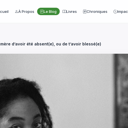
cueil
À Propos
Le Blog
Livres
Chroniques
Impac
 mère d’avoir été absent(e), ou de t’avoir blessé(e)