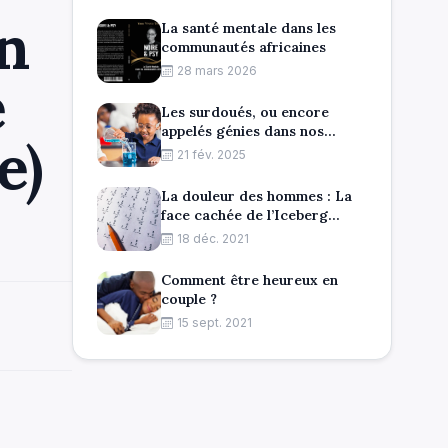
on
La santé mentale dans les
communautés africaines
28 mars 2026
é
Les surdoués, ou encore
appelés génies dans nos
e)
communautés
21 fév. 2025
La douleur des hommes : La
face cachée de l’Iceberg
masculin
18 déc. 2021
Comment être heureux en
couple ?
15 sept. 2021