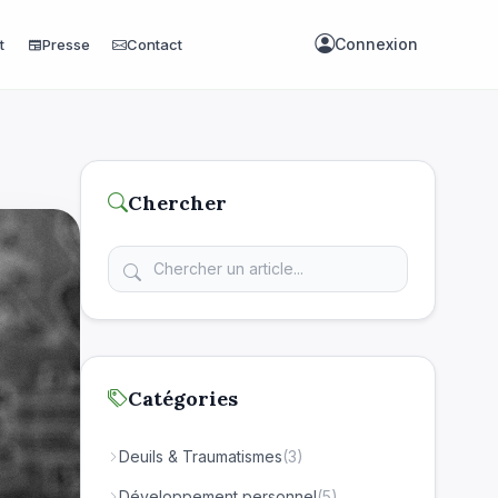
Connexion
t
Presse
Contact
newspaper
Chercher
Catégories
Deuils & Traumatismes
(3)
Développement personnel
(5)