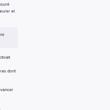
ssuré
eurer et
ons
tivait
ures dont
 avancer
.