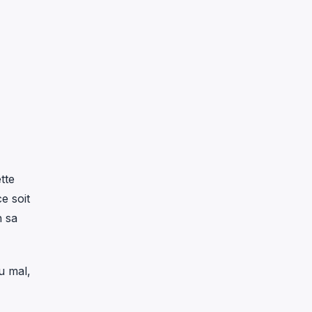
tte
e soit
n sa
u mal,