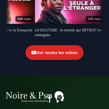
68K vues
23K vues
ans la Diaspora
LA SOLITUDE : le drame qui DÉTRUIT les
Maris
immigrés
africa
Voir toutes les vidéos