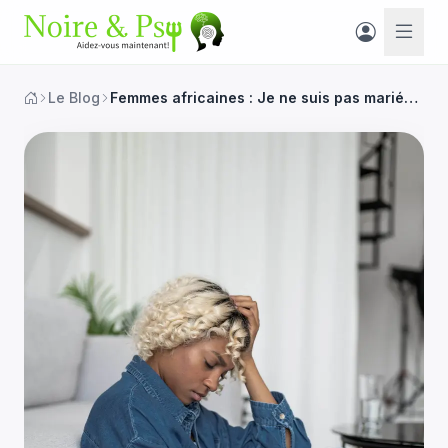
Le Blog
Femmes africaines : Je ne suis pas mariée, ai-je raté ma vie? Pourquoi le célibat est-il mal vécu ?