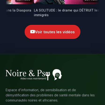
dans la Diaspora
LA SOLITUDE : le drame qui DÉTRUIT les
Mari
immigrés
afric
Voir toutes les vidéos
Espace d'information, de sensibilisation et de
démystification des problèmes de santé mentale dans les
communautés noires et africaines.